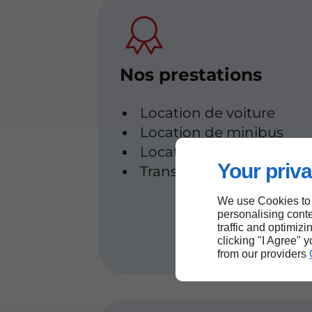
Nos prestations
Location de voiture
Location de minibus
Location de véhicules util
Your priva
Transfert aéroport
We use Cookies to
personalising conte
traffic and optimizi
clicking "I Agree" 
from our providers