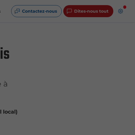
s
Contactez-nous
Dites-nous tout
is
e à