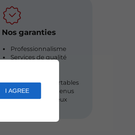
Nos garanties
Professionnalisme
Services de qualité
Réactivité
Tarifs attractifs
Véhicules confortables
I AGREE
Véhicules entretenus
Véhicules spacieux