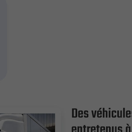
Des véhicules
entretenus à